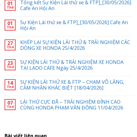
Tổng kết Sự Kiện Lái thử xe & FTP]_[30/05/2026]
01
Th6
Cafe An Hội An
Sự Kiện Lái thử xe & FTP]_[30/05/2026] Cafe An
01
Th6
Hội An
KHÉP LẠI SỰ KIỆN LÁI THỬ & TRẢI NGHIỆM CÁC
27
Th4
DÒNG XE HONDA 25/4/2026
SỰ KIỆN LÁI THỬ & TRẢI NGHIỆM XE HONDA
23
Th4
TẠI LADO CAFE Ngày 25/4/2026
SỰ KIỆN LÁI THỬ XE & FTP – CHẠM VÔ LĂNG,
14
Th4
CẢM NHẬN KHÁC BIỆT [18/04/2026]
LÁI THỬ CỰC ĐÃ – TRẢI NGHIỆM ĐỈNH CAO
07
Th4
CÙNG HONDA PHẠM VĂN ĐỒNG 11/04/2026
Bài viết liên quan