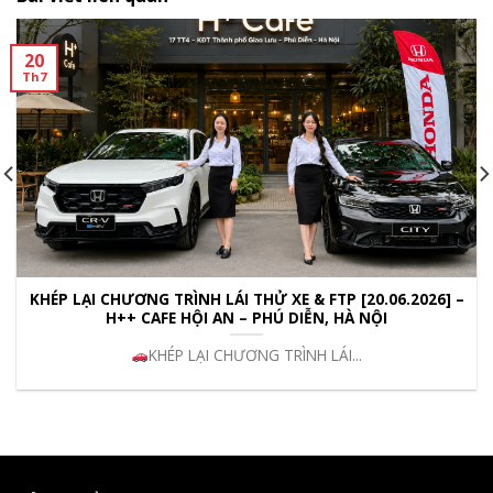
20
Th7
KHÉP LẠI CHƯƠNG TRÌNH LÁI THỬ XE & FTP [20.06.2026] –
H++ CAFE HỘI AN – PHÚ DIỄN, HÀ NỘI
KHÉP LẠI CHƯƠNG TRÌNH LÁI...