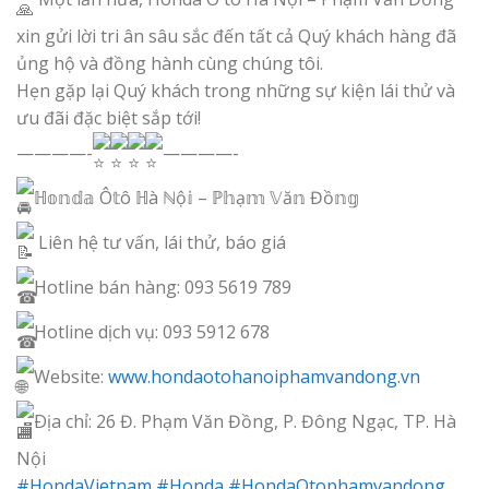
xin gửi lời tri ân sâu sắc đến tất cả Quý khách hàng đã
ủng hộ và đồng hành cùng chúng tôi.
Hẹn gặp lại Quý khách trong những sự kiện lái thử và
ưu đãi đặc biệt sắp tới!
————-
————-
ℍ𝕠𝕟𝕕𝕒 Ô𝕥ô ℍà ℕộ𝕚 – ℙ𝕙ạ𝕞 𝕍ă𝕟 Đồ𝕟𝕘
Liên hệ tư vấn, lái thử, báo giá
Hotline bán hàng: 093 5619 789
Hotline dịch vụ: 093 5912 678
Website:
www.hondaotohanoiphamvandong.vn
Ðịa chỉ: 26 Đ. Phạm Văn Đồng, P. Đông Ngạc, TP. Hà
Nội
#HondaVietnam
#Honda
#HondaOtophamvandong