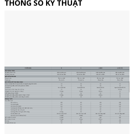
THÔNG SỐ KỸ THUẬT