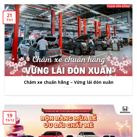
21
Th1
Chăm xe chuẩn hãng – Vững lái đón xuân
19
Th12