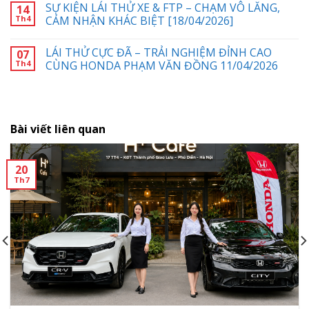
SỰ KIỆN LÁI THỬ XE & FTP – CHẠM VÔ LĂNG,
14
Th4
CẢM NHẬN KHÁC BIỆT [18/04/2026]
LÁI THỬ CỰC ĐÃ – TRẢI NGHIỆM ĐỈNH CAO
07
Th4
CÙNG HONDA PHẠM VĂN ĐỒNG 11/04/2026
Bài viết liên quan
20
Th7