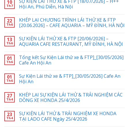
SỰ KIỆN LÁI THỬ XE & FTP [18/07/2026] – H++
10
Th7
Hội An, Phú Diễn, Hà Nội
KHÉP LẠI CHƯƠNG TRÌNH LÁI THỬ XE & FTP
22
Th6
[20.06.2026] – CAFE AQUARIA – MỸ ĐÌNH, HÀ NỘI
SỰ KIỆN LÁI THỬ XE & FTP [20/06/2026] –
13
Th6
AQUARIA CAFE RESTAURANT, MỸ ĐÌNH, HÀ NỘI
Tổng kết Sự Kiện Lái thử xe & FTP]_[30/05/2026]
01
Th6
Cafe An Hội An
Sự Kiện Lái thử xe & FTP]_[30/05/2026] Cafe An
01
Th6
Hội An
KHÉP LẠI SỰ KIỆN LÁI THỬ & TRẢI NGHIỆM CÁC
27
Th4
DÒNG XE HONDA 25/4/2026
SỰ KIỆN LÁI THỬ & TRẢI NGHIỆM XE HONDA
23
Th4
TẠI LADO CAFE Ngày 25/4/2026