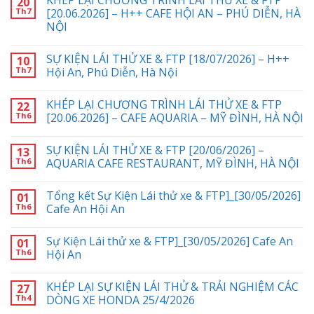
20
Th7
[20.06.2026] – H++ CAFE HỘI AN – PHÚ DIỄN, HÀ
NỘI
SỰ KIỆN LÁI THỬ XE & FTP [18/07/2026] – H++
10
Th7
Hội An, Phú Diễn, Hà Nội
KHÉP LẠI CHƯƠNG TRÌNH LÁI THỬ XE & FTP
22
Th6
[20.06.2026] – CAFE AQUARIA – MỸ ĐÌNH, HÀ NỘI
SỰ KIỆN LÁI THỬ XE & FTP [20/06/2026] –
13
Th6
AQUARIA CAFE RESTAURANT, MỸ ĐÌNH, HÀ NỘI
Tổng kết Sự Kiện Lái thử xe & FTP]_[30/05/2026]
01
Th6
Cafe An Hội An
Sự Kiện Lái thử xe & FTP]_[30/05/2026] Cafe An
01
Th6
Hội An
KHÉP LẠI SỰ KIỆN LÁI THỬ & TRẢI NGHIỆM CÁC
27
Th4
DÒNG XE HONDA 25/4/2026