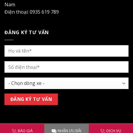
Nam
Điện thoại: 0935 619 789
ĐĂNG KÝ TƯ VẤN
Copyright 2026 ©
Honda Hà Nội - Phạm Văn Đồng
BÁO GIÁ
NHẬN ƯU ĐÃI
DỊCH VỤ