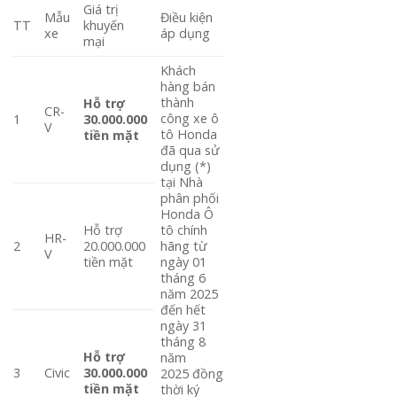
Giá trị
Mẫu
Điều kiện
TT
khuyến
xe
áp dụng
mại
Khách
hàng bán
thành
Hỗ trợ
CR-
công xe ô
1
30.000.000
V
tô Honda
tiền mặt
đã qua sử
dụng (*)
tại Nhà
phân phối
Honda Ô
Hỗ trợ
tô chính
HR-
2
20.000.000
hãng từ
V
tiền mặt
ngày 01
tháng 6
năm 2025
đến hết
ngày 31
tháng 8
Hỗ trợ
năm
3
Civic
30.000.000
2025 đồng
tiền mặt
thời ký