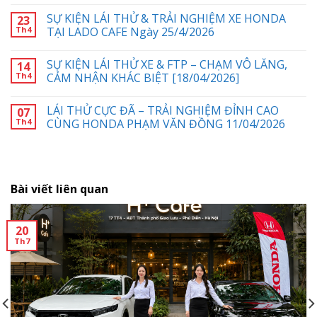
SỰ KIỆN LÁI THỬ & TRẢI NGHIỆM XE HONDA
23
Th4
TẠI LADO CAFE Ngày 25/4/2026
SỰ KIỆN LÁI THỬ XE & FTP – CHẠM VÔ LĂNG,
14
Th4
CẢM NHẬN KHÁC BIỆT [18/04/2026]
LÁI THỬ CỰC ĐÃ – TRẢI NGHIỆM ĐỈNH CAO
07
Th4
CÙNG HONDA PHẠM VĂN ĐỒNG 11/04/2026
Bài viết liên quan
20
Th7