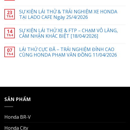
SỰ KIỆN LÁI THỬ & TRẢI NGHIỆM XE HONDA
23
Th4
TẠI LADO CAFE Ngày 25/4/2026
SỰ KIỆN LÁI THỬ XE & FTP – CHẠM VÔ LĂNG,
14
Th4
CẢM NHẬN KHÁC BIỆT [18/04/2026]
LÁI THỬ CỰC ĐÃ – TRẢI NGHIỆM ĐỈNH CAO
07
Th4
CÙNG HONDA PHẠM VĂN ĐỒNG 11/04/2026
SẢN PHẨM
Honda BR-V
Honda City