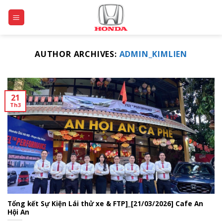
Skip
to
content
AUTHOR ARCHIVES:
ADMIN_KIMLIEN
21
Th3
Tổng kết Sự Kiện Lái thử xe & FTP]_[21/03/2026] Cafe An
Hội An