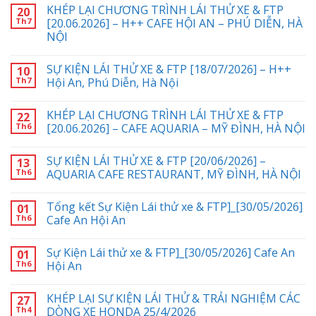
KHÉP LẠI CHƯƠNG TRÌNH LÁI THỬ XE & FTP
20
Th7
[20.06.2026] – H++ CAFE HỘI AN – PHÚ DIỄN, HÀ
NỘI
SỰ KIỆN LÁI THỬ XE & FTP [18/07/2026] – H++
10
Th7
Hội An, Phú Diễn, Hà Nội
KHÉP LẠI CHƯƠNG TRÌNH LÁI THỬ XE & FTP
22
Th6
[20.06.2026] – CAFE AQUARIA – MỸ ĐÌNH, HÀ NỘI
SỰ KIỆN LÁI THỬ XE & FTP [20/06/2026] –
13
Th6
AQUARIA CAFE RESTAURANT, MỸ ĐÌNH, HÀ NỘI
Tổng kết Sự Kiện Lái thử xe & FTP]_[30/05/2026]
01
Th6
Cafe An Hội An
Sự Kiện Lái thử xe & FTP]_[30/05/2026] Cafe An
01
Th6
Hội An
KHÉP LẠI SỰ KIỆN LÁI THỬ & TRẢI NGHIỆM CÁC
27
Th4
DÒNG XE HONDA 25/4/2026